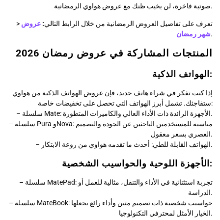
صوتية فاخرة، لن يخيب ظنك مع عروض هواوي الرمضانية.
عروض
:
> تعرف على تفاصيل العروض الرمضانية من خلال الرابط التالي
شهر رمضان
.
المنتجات المشاركة في عروض رمضان 2026
الهواتف الذكية:
إذا كنت تفكر في شراء هاتف جديد، فإن عروض الهواتف الذكية من هواوي
ستفاجئك. تشمل أبرز الهواتف التي تحصل على تخفيضات خاصة:
– سلسلة Mate: الأجهزة الرائدة ذات الأداء العالي والكاميرات المتطورة.
– سلسلة Pura وNova: مناسبة للمستخدمين الباحثين عن الجودة والتصميم
العصري بسعر معقول.
– الهواتف القابلة للطي: أحدث ما تقدمه هواوي من روعة الابتكار.
الأجهزة اللوحية والحواسيب الشخصية:
– سلسلة MatePad: تجربة استثنائية في الأداء والتنقل، مثالية للعمل أو
الدراسة.
– سلسلة MateBook: حواسيب شخصية ذات تصميم متين وأداء رائع يجعلها
الخيار الأمثل لمحترفي التكنولوجيا.