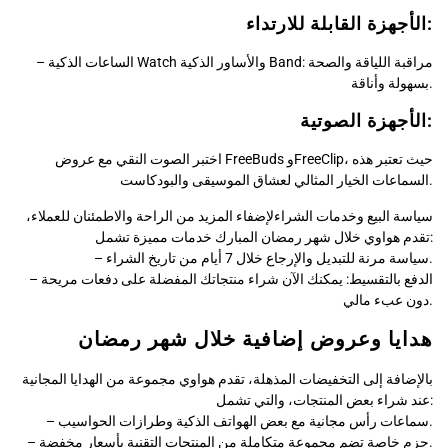
الأجهزة القابلة للارتداء:
– الساعات الذكية Watch والأساور الذكية Band: مراقبة اللياقة والصحة
بسهولة وأناقة.
الأجهزة الصوتية:
اختبر الصوت النقي مع عروض FreeBuds وFreeClip، حيث تعتبر هذه
السماعات الخيار المثالي لعشاق الموسيقى والبودكاست.
سياسة البيع وخدمات الشراءلإضفاء المزيد من الراحة والاطمئنان للعملاء،
تقدم هواوي خلال شهر رمضان المبارك خدمات مميزة تشمل:
– سياسة مرنة للتبديل والإرجاع خلال 7 أيام من تاريخ الشراء.
– الدفع بالتقسيط: يمكنك الآن شراء منتجاتك المفضلة على دفعات مريحة
دون عبء مالي.
هدايا وعروض إضافية خلال شهر رمضان
بالإضافة إلى التخفيضات المذهلة، تقدم هواوي مجموعة من الهدايا المجانية
عند شراء بعض المنتجات، والتي تشمل:
– سماعات رأس مجانية مع بعض الهواتف الذكية وطرازات الحواسيب.
– حزم خاصة تضم مجموعة متكاملة من المنتجات التقنية بأسعار مخفضة.